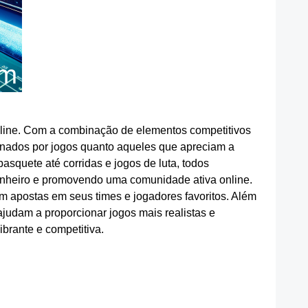
nline. Com a combinação de elementos competitivos
cionados por jogos quanto aqueles que apreciam a
squete até corridas e jogos de luta, todos
 dinheiro e promovendo uma comunidade ativa online.
am apostas em seus times e jogadores favoritos. Além
 ajudam a proporcionar jogos mais realistas e
ibrante e competitiva.