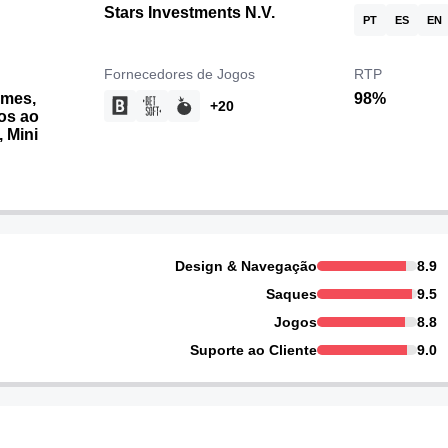
Stars Investments N.V.
PT
ES
EN
Fornecedores de Jogos
RTP
ames,
98%
+20
gos ao
 Mini
Design & Navegação
8.9
Saques
9.5
Jogos
8.8
Suporte ao Cliente
9.0